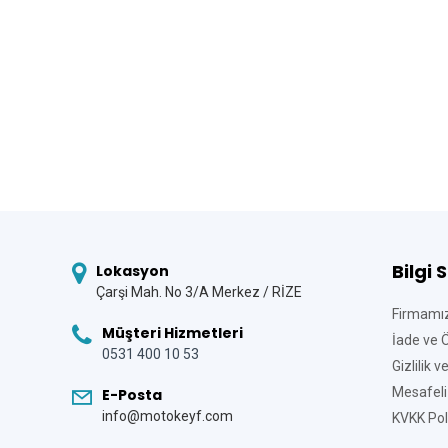
Bilgi 
Lokasyon
Çarşi Mah. No 3/A Merkez / RİZE
Firmamı
Müşteri Hizmetleri
İade ve 
0531 400 10 53
Gizlilik 
Mesafeli
E-Posta
info@motokeyf.com
KVKK Poli