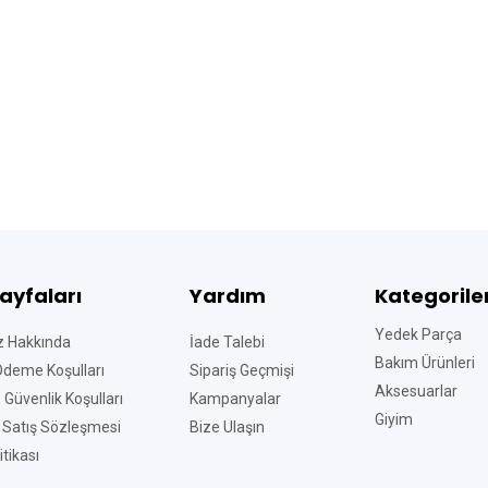
Sayfaları
Yardım
Kategorile
Yedek Parça
z Hakkında
İade Talebi
Bakım Ürünleri
Ödeme Koşulları
Sipariş Geçmişi
Aksesuarlar
ve Güvenlik Koşulları
Kampanyalar
Giyim
 Satış Sözleşmesi
Bize Ulaşın
tikası