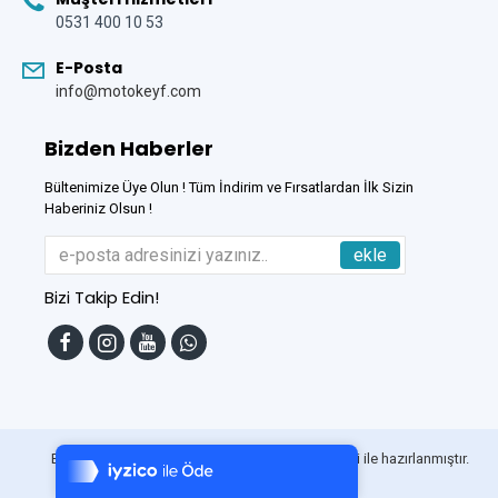
0531 400 10 53
E-Posta
info@motokeyf.com
Bizden Haberler
Bültenimize Üye Olun ! Tüm İndirim ve Fırsatlardan İlk Sizin
Haberiniz Olsun !
ekle
Bizi Takip Edin!
Tek Tıkla Ödeme Kolaylığı
7/24 Canlı Destek
Bu Site
DumanSoft
Gelişmiş E-Ticaret sistemleri ile hazırlanmıştır.
%100 Sorunsuz Alışveriş