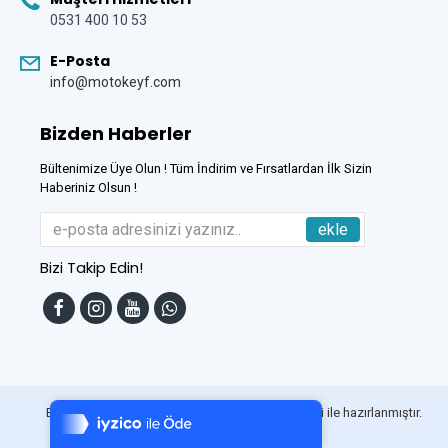
0531 400 10 53
E-Posta
info@motokeyf.com
Bizden Haberler
Bültenimize Üye Olun ! Tüm İndirim ve Fırsatlardan İlk Sizin
Haberiniz Olsun !
ekle
Bizi Takip Edin!
Tek Tıkla Ödeme Kolaylığı
7/24 Canlı Destek
Bu Site
DumanSoft
Gelişmiş E-Ticaret sistemleri ile hazırlanmıştır.
%100 Sorunsuz Alışveriş