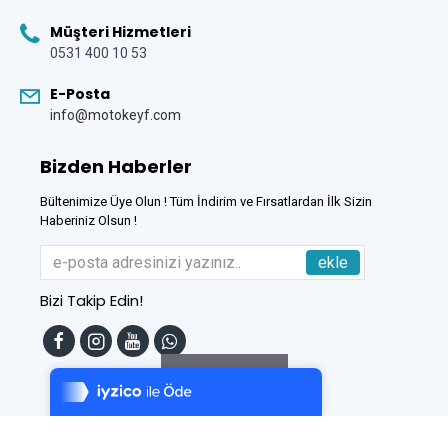
Müşteri Hizmetleri
0531 400 10 53
E-Posta
info@motokeyf.com
Bizden Haberler
Bültenimize Üye Olun ! Tüm İndirim ve Fırsatlardan İlk Sizin
Haberiniz Olsun !
ekle
Bizi Takip Edin!
Tek Tıkla Ödeme Kolaylığı
7/24 Canlı Destek
Filtreleme
%100 Sorunsuz Alışveriş
Daha Fazla Bilgi
Bu Site
DumanSoft
Gelişmiş E-Ticaret sistemleri ile hazırlanmıştır.