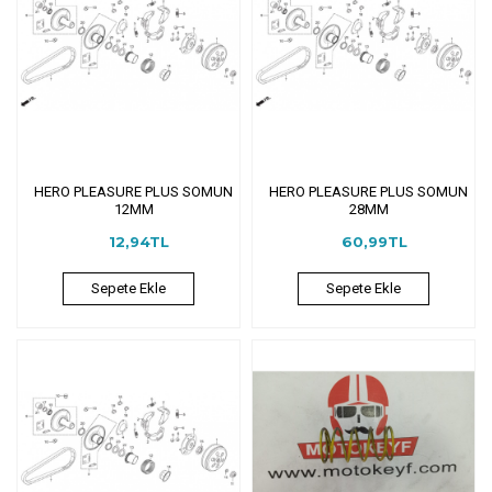
HERO PLEASURE PLUS SOMUN
HERO PLEASURE PLUS SOMUN
12MM
28MM
12,94TL
60,99TL
Sepete Ekle
Sepete Ekle