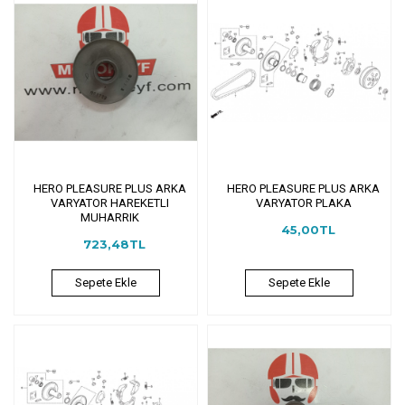
HERO PLEASURE PLUS ARKA
HERO PLEASURE PLUS ARKA
VARYATOR HAREKETLI
VARYATOR PLAKA
MUHARRIK
45,00TL
723,48TL
Sepete Ekle
Sepete Ekle